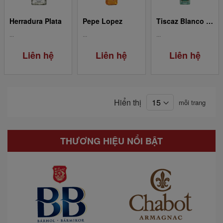
Herradura Plata
Pepe Lopez
Tiscaz Blanco Tequila
...
...
...
Liên hệ
Liên hệ
Liên hệ
Hiển thị
mỗi trang
THƯƠNG HIỆU NỔI BẬT