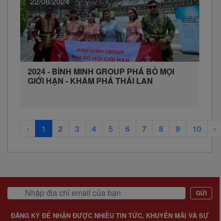
22/08/2024
2024 - BÌNH MINH GROUP PHÁ BỎ MỌI
GIỚI HẠN - KHÁM PHÁ THÁI LAN
‹
1
2
3
4
5
6
7
8
9
10
›
GỬI
ĐĂNG KÝ ĐỂ NHẬN ĐƯỢC NHIỀU TIN TỨC, KHUYẾN MÃI VÀ SỰ