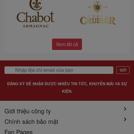
Xem tất cả
GỬI
ĐĂNG KÝ ĐỂ NHẬN ĐƯỢC NHIỀU TIN TỨC, KHUYẾN MÃI VÀ SỰ
KIỆN.
Giới thiệu công ty
Chính sách bảo mật
Fan Pages