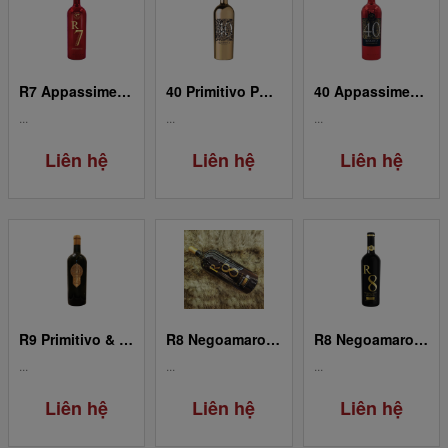
R7 Appassimento Puglia IGP Limited Edition 75cl
40 Primitivo Puglia IGP (chai vàng)
40 Appassimento Puglia IGP
...
...
...
Liên hệ
Liên hệ
Liên hệ
R9 Primitivo & Syrah Passito Salento IGP
R8 Negoamaro Limited Edition 9L
R8 Negoamaro Limited Edition 0.75L
...
...
...
Liên hệ
Liên hệ
Liên hệ