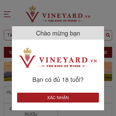
Chào mừng bạn
TẤT CẢ SẢN PHẨM
Bạn có đủ 18 tuổi?
HƯỚNG DẪN MUA HÀNG
CHÍNH SÁCH VẬN
TẠI VINEYARD.VN
CHUYỂN
XÁC NHẬN
CÁC CHUYÊN GIA VỀ
TỔNG ĐÀI TƯ VẤN
RƯỢU