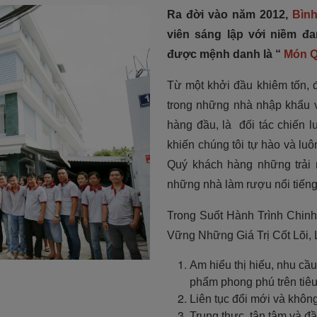
Ra đời vào năm 2012,
Bìn
viên sáng lập với niềm đ
được mệnh danh là “
Món Q
Từ một khởi đầu khiêm tốn,
trong những nhà nhập khẩu 
hàng đầu, là đối tác chiến 
khiến chúng tôi tự hào và luô
Quý khách hàng những trải n
những nhà làm rượu nổi tiếng
Trong Suốt Hành Trình Chin
Vững Những Giá Trị Cốt Lõi
Am hiểu thị hiếu, nhu cầ
phẩm phong phú trên tiêu
Liên tục đổi mới và khôn
Trung thực, tận tâm và đầ