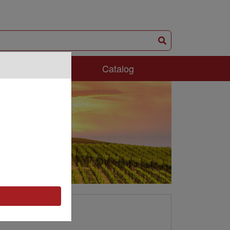
ám Phá
Catalog