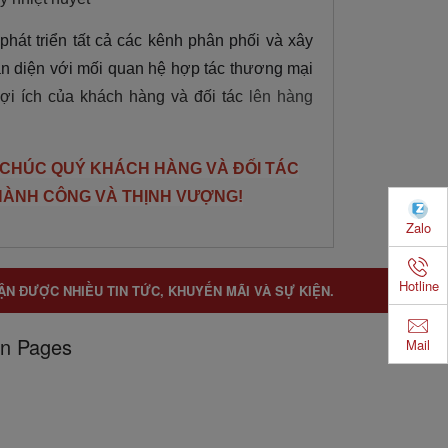
phát triển tất cả các kênh phân phối và
xây
àn diện với mối quan hệ hợp tác thương mại
lợi ích của khách hàng và đối tác
lên hàng
 CHÚC QUÝ KHÁCH HÀNG VÀ ĐỐI TÁC
HÀNH CÔNG VÀ THỊNH VƯỢNG!
Zalo
Hotline
ẬN ĐƯỢC NHIỀU TIN TỨC, KHUYẾN MÃI VÀ SỰ KIỆN.
n Pages
Mail