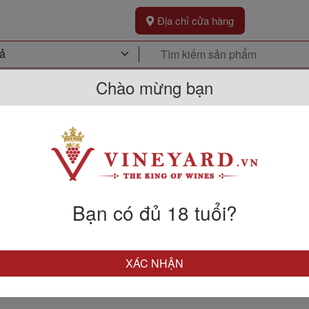
Địa chỉ cửa hàng
Chào mừng bạn
Khuyến Mãi
Sự Kiện
Kh
Bạn có đủ 18 tuổi?
XÁC NHẬN
GIỚI THIỆU BINH MINH GROUP