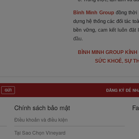
Bình Minh Group
đ
ồng thời 
dựng hệ thống các đối tác to
bền vững,
cam kết luôn đặt 
đầu.
BÌNH MINH GROUP KÍNH
SỨC KHOẺ, SỰ T
GỬI
ĐĂNG KÝ ĐỂ NH
Chính sách bảo mật
Fa
Điều khoản và điều kiện
Tại Sao Chọn Vineyard