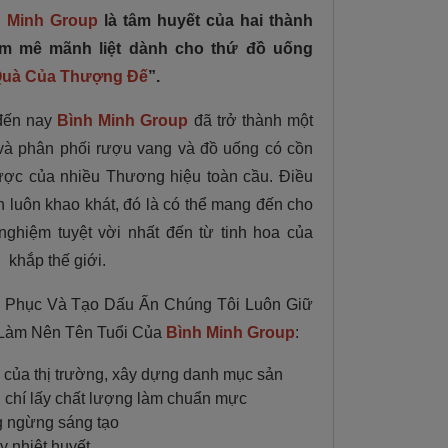
h Minh Group
là tâm huyết của hai thành
am mê mãnh liệt dành cho thứ đồ uống
uà Của Thượng Đế
”.
 đến nay
Bình Minh Group
đã trở thành một
và phân phối rượu vang và đồ uống có cồn
lược của nhiều Thương hiệu toàn cầu. Điều
n luôn khao khát, đó là có thể mang đến cho
ghiệm tuyệt vời nhất đến từ tinh hoa của
 khắp thế giới.
h Phục Và Tạo Dấu Ấn Chúng Tôi Luôn Giữ
, Làm Nên Tên Tuổi Của
Bình Minh Group
:
u của thị trường, xây dựng danh mục sản
 chí lấy chất lượng làm chuẩn mực
g ngừng sáng tạo
y nhiệt huyết