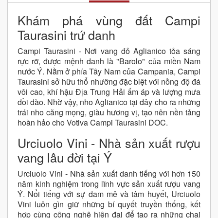
Khám phá vùng đất Campi
Taurasini trứ danh
Campi Taurasini - Nơi vang đỏ Aglianico tỏa sáng
rực rỡ, được mệnh danh là "Barolo" của miền Nam
nước Ý. Nằm ở phía Tây Nam của Campania, Campi
Taurasini sở hữu thổ nhưỡng đặc biệt với nồng độ đá
vôi cao, khí hậu Địa Trung Hải ấm áp và lượng mưa
dồi dào. Nhờ vậy, nho Aglianico tại đây cho ra những
trái nho căng mọng, giàu hương vị, tạo nên nền tảng
hoàn hảo cho Votiva Campi Taurasini DOC.
Urciuolo Vini - Nhà sản xuất rượu
vang lâu đời tại Ý
Urciuolo Vini - Nhà sản xuất danh tiếng với hơn 150
năm kinh nghiệm trong lĩnh vực sản xuất rượu vang
Ý. Nổi tiếng với sự đam mê và tâm huyết, Urciuolo
Vini luôn gìn giữ những bí quyết truyền thống, kết
hợp cùng công nghệ hiện đại để tạo ra những chai