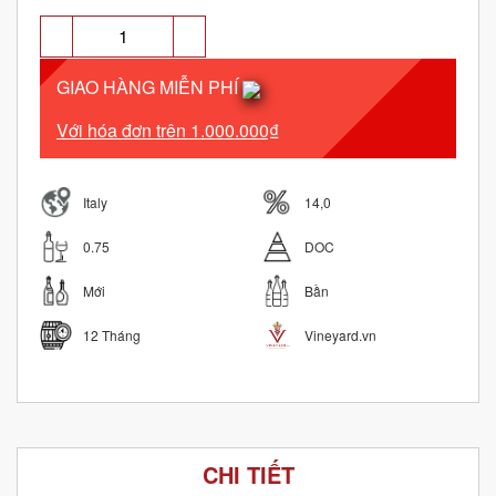
GIAO HÀNG MIỄN PHÍ
Với hóa đơn trên 1.000.000₫
Italy
14,0
0.75
DOC
Mới
Bần
12 Tháng
Vineyard.vn
CHI TIẾT