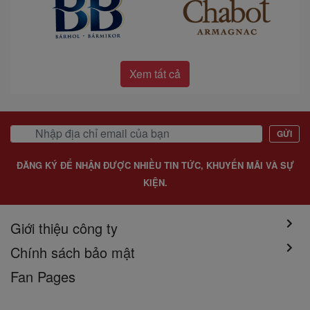
Xem tất cả
GỬI
ĐĂNG KÝ ĐỂ NHẬN ĐƯỢC NHIỀU TIN TỨC, KHUYẾN MÃI VÀ SỰ
KIỆN.
Giới thiệu công ty
Chính sách bảo mật
Fan Pages