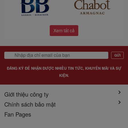
Xem tất cả
GỬI
ĐĂNG KÝ ĐỂ NHẬN ĐƯỢC NHIỀU TIN TỨC, KHUYẾN MÃI VÀ SỰ
KIỆN.
Giới thiệu công ty
Chính sách bảo mật
Fan Pages