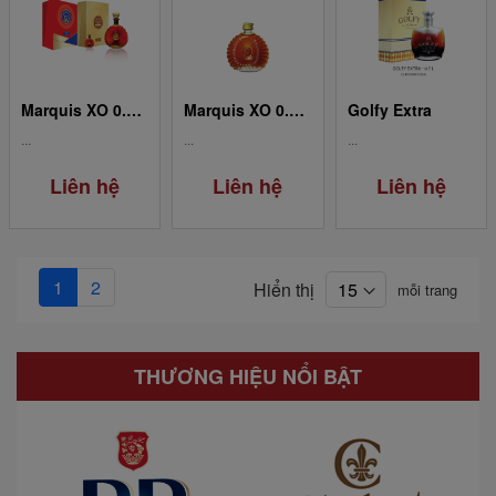
Marquis XO 0.75L
Marquis XO 0.05L
Golfy Extra
...
...
...
Liên hệ
Liên hệ
Liên hệ
1
2
Hiển thị
mỗi trang
THƯƠNG HIỆU NỔI BẬT