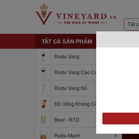
TẤT CẢ SẢN PHẨM
Rượu Vang
Rượu Vang Cao Cấp
Rượu Vang Nổ
Đồ Uống Không Cồn
Beer - RTD
Rượu Mạnh