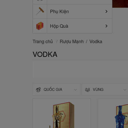
Phụ Kiện
Hộp Quà
Trang chủ
/
Rượu Mạnh
Vodka
/
VODKA
QUỐC GIA
VÙNG