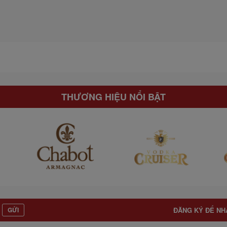
THƯƠNG HIỆU NỔI BẬT
GỬI
ĐĂNG KÝ ĐỂ NH