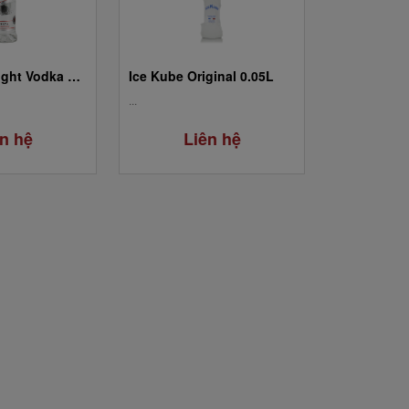
Belenkaya Light Vodka 0.5L
Ice Kube Original 0.05L
...
n hệ
Liên hệ