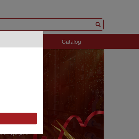
ám Phá
Catalog