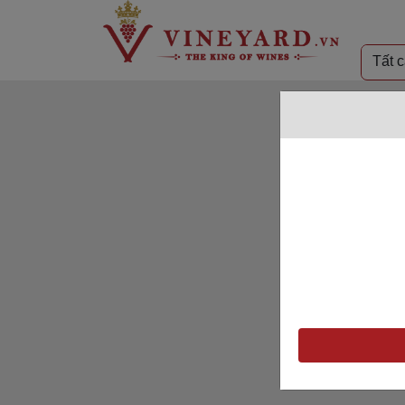
TẤT CẢ SẢN PHẨM
T