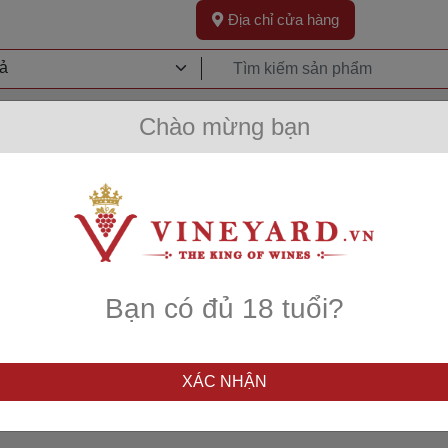
Địa chỉ cửa hàng
Khuyến Mãi
Sự Kiện
Kh
Chào mừng bạn
Bạn có đủ 18 tuổi?
DON'T PANIC!!
XÁC NHẬN
rang bạn đang tìm kiếm không tồn tạ