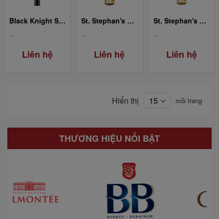
Black Knight Silvaner Eiswein - Ice Wine
St. Stephan's Crown 5 Puttonyos Aszú 0.5L
St. Stephan's Crown édes Szamorodni 3 Puttonyos Aszú 0.5L
...
...
...
Liên hệ
Liên hệ
Liên hệ
Hiển thị
mỗi trang
THƯƠNG HIỆU NỔI BẬT