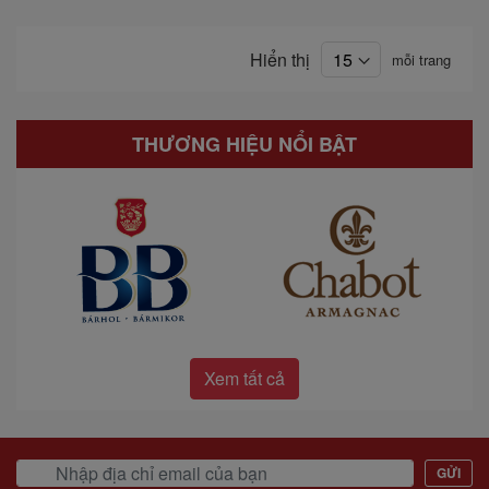
Hiển thị
mỗi trang
THƯƠNG HIỆU NỔI BẬT
Xem tất cả
GỬI