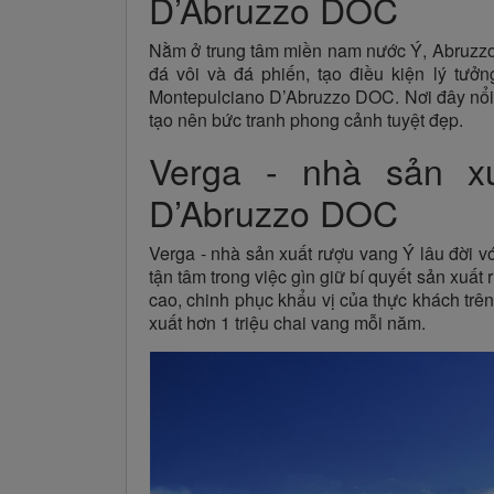
D’Abruzzo DOC
Nằm ở trung tâm miền nam nước Ý, Abruzzo 
đá vôi và đá phiến, tạo điều kiện lý tư
Montepulciano D’Abruzzo DOC. Nơi đây nổi t
tạo nên bức tranh phong cảnh tuyệt đẹp.
Verga - nhà sản x
D’Abruzzo DOC
Verga - nhà sản xuất rượu vang Ý lâu đời v
tận tâm trong việc gìn giữ bí quyết sản xuấ
cao, chinh phục khẩu vị của thực khách trên
xuất hơn 1 triệu chai vang mỗi năm.