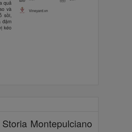
a quả
ao và
Vineyard.vn
 sồi,
và đậm
vị kéo
Storia Montepulciano