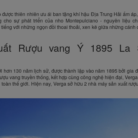
được thiên nhiên ưu ái ban tặng khí hậu Địa Trung Hải ấm áp,
ởng cho sự phát triển của nho Montepulciano - nguyên liệu 
iếng với những ngọn đồi thoai thoải, xen kẽ giữa những cánh đ
uất Rượu vang Ý 1895 La St
ới hơn 130 năm lịch sử, được thành lập vào năm 1895 bởi gia 
t rượu vang truyền thống, kết hợp cùng công nghệ hiện đại, Verg
 toàn thế giới. Hiện nay, Verga sở hữu 2 nhà máy sản xuất rượu