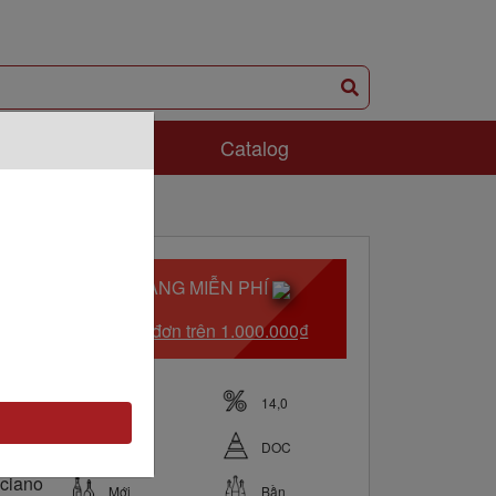
ám Phá
Catalog
GIAO HÀNG MIỄN PHÍ
Với hóa đơn trên 1.000.000₫
Italy
14,0
0.75
DOC
ciano
Mới
Bần