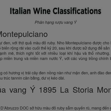
Phân hạng rượu vang Ý
Montepulciano
đen, với thịt quả màu đỏ ruby. Nho Montepulciano được cho 
ổ biến rộng rãi vào cuối thế kỷ 20, sau khi được sử dụng để sản
ạnh mẽ, thích nghi tốt với nhiều loại khí hậu và thổ nhưỡn
ắp miền trung và miền nam nước Ý, với các vùng trồng chính
có hương vị trái cây đen nồng nàn như mận đen, anh đào đen, v
 trúc tannin cân bằng, dư vị kéo dài.
a vang Ý 1895 La Storia Mon
D’Abruzzo DOC sở hữu màu đỏ ruby sẫm quyến rũ, mang đến ch