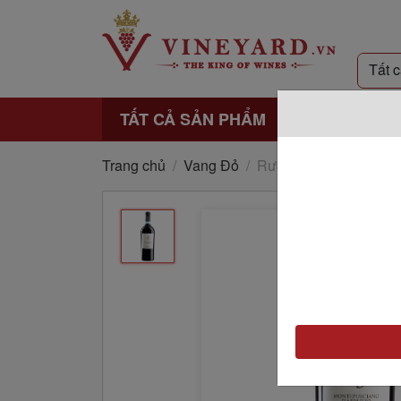
TẤT CẢ SẢN PHẨM
Trang chủ
/
Vang Đỏ
/
Rượu vang 1895 La St