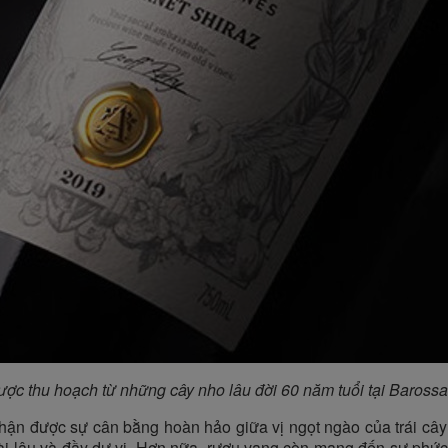
ợc thu hoạch từ những cây nho lâu đời 60 năm tuổi tại Barossa
n được sự cân bằng hoàn hảo giữa vị ngọt ngào của trái cây
 dài lâu và đầy dư vị. Hơn nữa, rượu vang còn mang đến sự phức