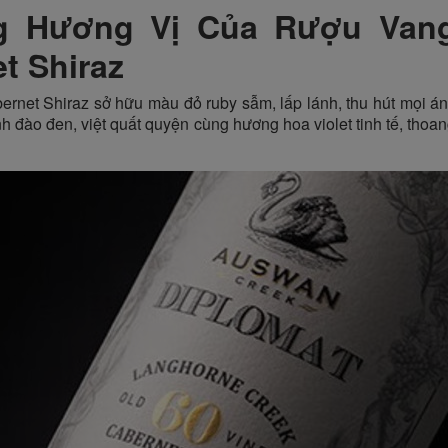
ng Hương Vị Của Rượu Van
t Shiraz
et Shiraz sở hữu màu đỏ ruby sẫm, lấp lánh, thu hút mọi án
h đào đen, việt quất quyện cùng hương hoa violet tinh tế, thoa