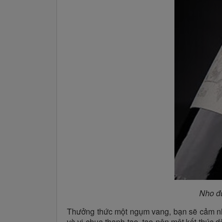
Nho đư
Thưởng thức một ngụm vang, bạn sẽ cảm nhậ
và vị chua thanh tao, tạo nên một kết thúc