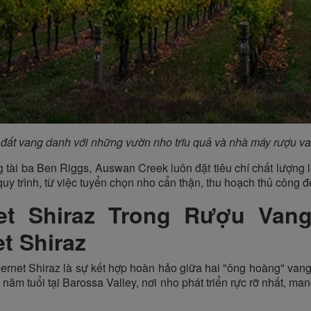
 đất vang danh với những vườn nho trĩu quả và nhà máy rượu va
 tài ba Ben Riggs, Auswan Creek luôn đặt tiêu chí chất lượng 
g quy trình, từ việc tuyển chọn nho cẩn thận, thu hoạch thủ công
et Shiraz Trong Rượu Van
t Shiraz
net Shiraz là sự kết hợp hoàn hảo giữa hai "ông hoàng" vang
năm tuổi tại Barossa Valley, nơi nho phát triển rực rỡ nhất, 