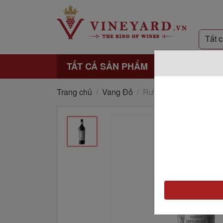
TẤT CẢ SẢN PHẨM
Trang chủ
/
Vang Đỏ
/
Rượu vang Auswan Cre