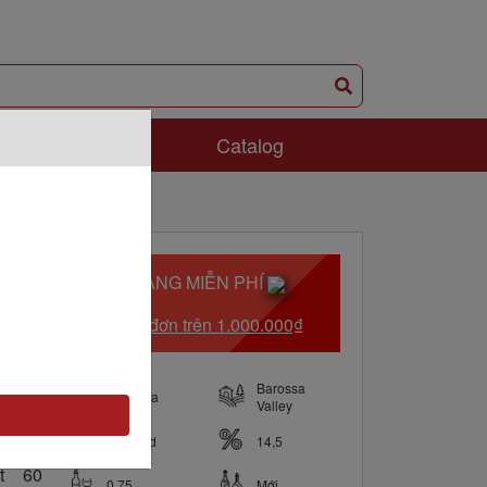
ám Phá
Catalog
GIAO HÀNG MIỄN PHÍ
Với hóa đơn trên 1.000.000₫
Barossa
Australia
Valley
Blended
14,5
t 60
0.75
Mới