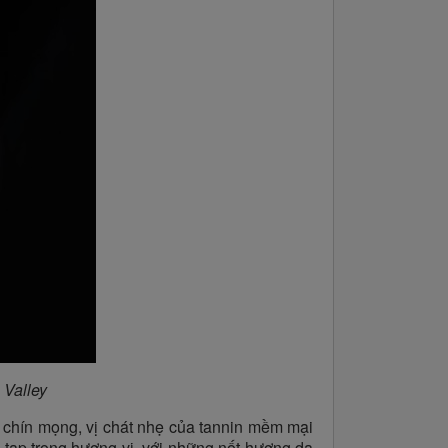
 Valley
 chín mọng, vị chát nhẹ của tannin mềm mại
 tạp trong hương vị, với những nốt hương da