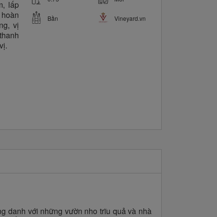
, lấp
 hoàn
Bần
Vineyard.vn
ng, vị
thanh
vị.
ng danh với những vườn nho trĩu quả và nhà