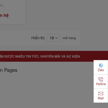
n...
n hệ
Hiển thị
mỗi trang
ẬN ĐƯỢC NHIỀU TIN TỨC, KHUYẾN MÃI VÀ SỰ KIỆN.
n Pages
Zalo
Hotline
Mail