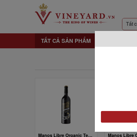
TẤT CẢ SẢN PHẨM
Manos Libre Organic Tempranillo - Vdlt Castilla