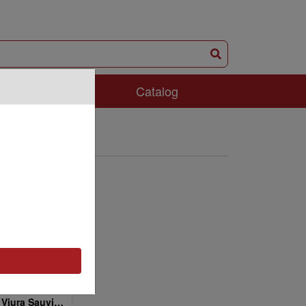
ám Phá
Catalog
Manos Libre Viura Sauvignon Blanc Organic