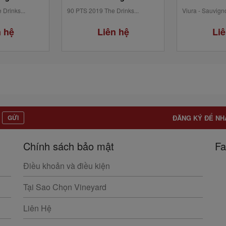
Drinks...
90 PTS 2019 The Drinks...
Viura - Sauvigno
n hệ
Liên hệ
Liê
GỬI
ĐĂNG KÝ ĐỂ NH
Chính sách bảo mật
Fa
Điều khoản và điều kiện
Tại Sao Chọn Vineyard
Liên Hệ