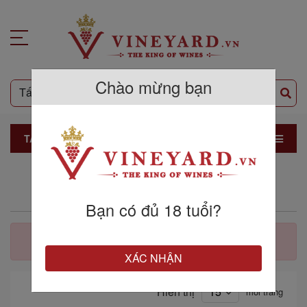
Chào mừng bạn
TẤT CẢ SẢN PHẨM
THƯƠNG HIỆU LEVORATO
Bạn có đủ 18 tuổi?
Không tìm thấy sản phẩm
XÁC NHẬN
Hiển thị
mỗi trang