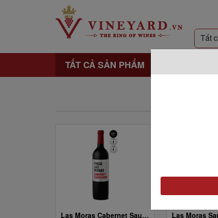
TẤT CẢ SẢN PHẨM
Las Moras Cabernet Sauvignon