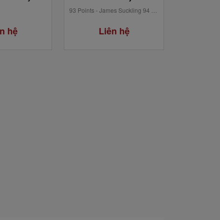
93 Points - James Suckling 94 Points - Tim Atkin 92 Points - James Suckling 94 Points - Tim...
n hệ
Liên hệ