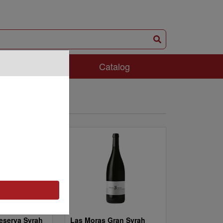
ám Phá
Catalog
eserva Syrah
Las Moras Gran Syrah