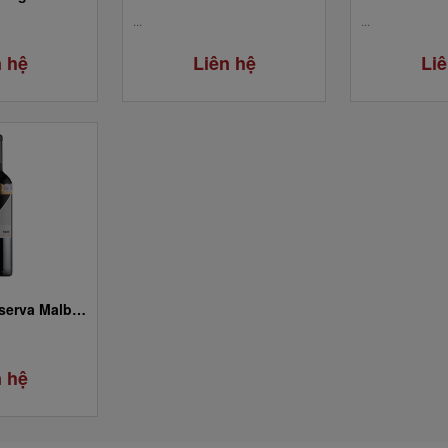
...
...
n hệ
Liên hệ
Liê
Las Moras Reserva Malbec
n hệ