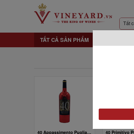
TẤT CẢ SẢN PHẨM
40 Appassimento Puglia IGP