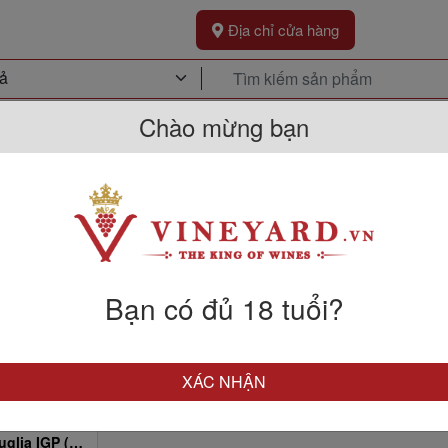
Địa chỉ cửa hàng
Chào mừng bạn
Khuyến Mãi
Sự Kiện
Kh
THƯƠNG HIỆU QUARANTA
Bạn có đủ 18 tuổi?
XÁC NHẬN
40 Primitivo Puglia IGP (chai vàng)