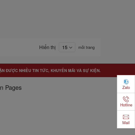
Hiển thị
mỗi trang
ẬN ĐƯỢC NHIỀU TIN TỨC, KHUYẾN MÃI VÀ SỰ KIỆN.
n Pages
Zalo
Hotline
Mail